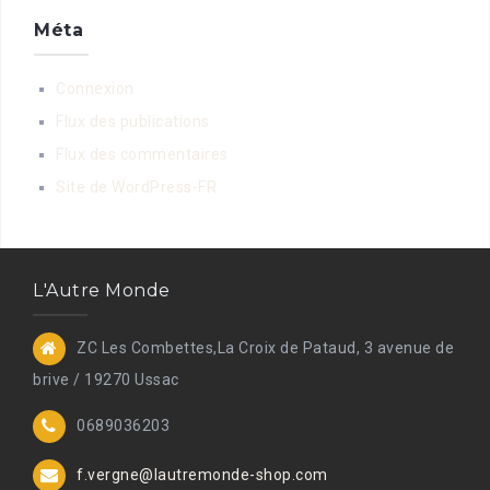
Méta
Connexion
Flux des publications
Flux des commentaires
Site de WordPress-FR
L'Autre Monde
ZC Les Combettes,La Croix de Pataud, 3 avenue de
brive / 19270 Ussac
0689036203
f.vergne@lautremonde-shop.com